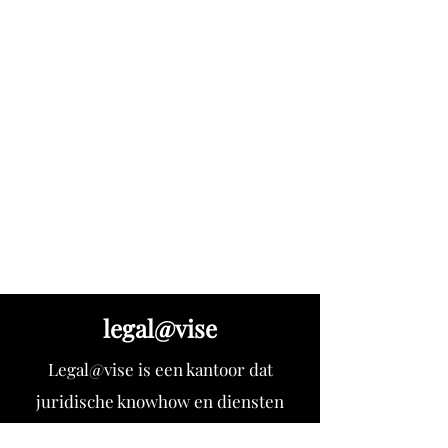
kantoor@legaladvise.be
BE
0843.261.184
RPR Antwerpen
0843261184
www.legaladvise.be
legal@vise
Legal@vise is een kantoor dat
juridische knowhow en diensten
verleent aan notariskantoren.