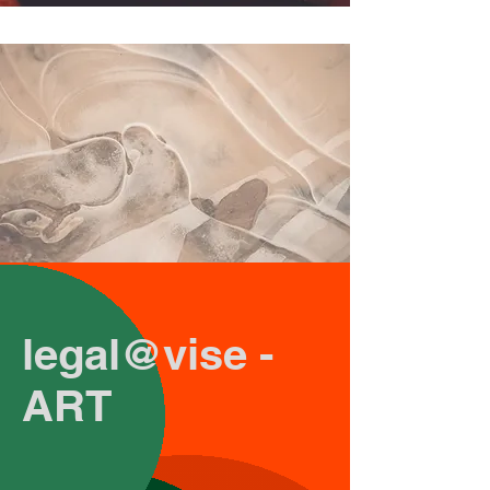
legal@vise -
ART